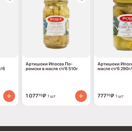
Артишоки Ипосеа По-
Артишоки Ипосе
т/б
римски в масле ст/б 510г
масле ст/б 290г
1 077
₽
777
₽
70
70
1 шт
1 шт