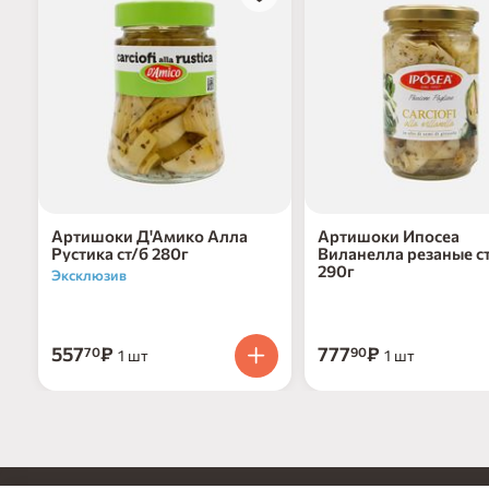
Артишоки Д'Амико Алла
Артишоки Ипосеа
Рустика ст/б 280г
Виланелла резаные с
290г
Эксклюзив
557
₽
777
₽
70
90
1 шт
1 шт