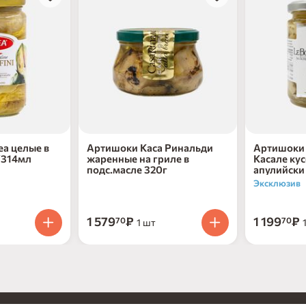
а целые в
Артишоки Каса Ринальди
Артишоки 
/314мл
жаренные на гриле в
Касале кус
подс.масле 320г
апулийски
Эксклюзив
1 579
₽
1 199
₽
70
70
1 шт