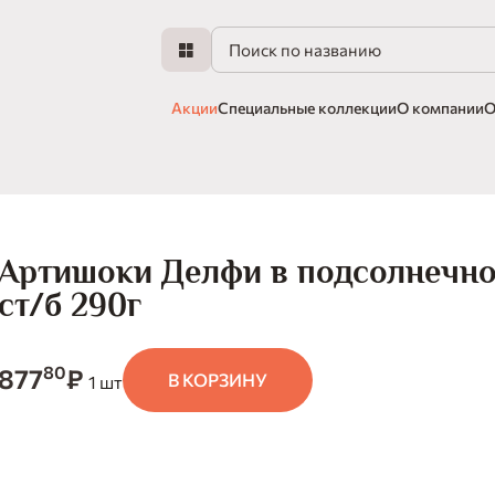
Акции
Специальные коллекции
О компании
О
Артишоки Делфи в подсолнечно
ст/б 290г
80
877
₽
В КОРЗИНУ
1 шт