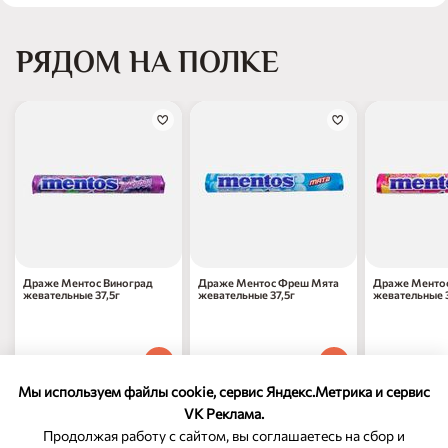
РЯДОМ НА ПОЛКЕ
Драже Ментос Виноград
Драже Ментос Фреш Мята
Драже Менто
жевательные 37,5г
жевательные 37,5г
жевательные 3
97
₽
97
₽
97
₽
70
70
70
1 шт
1 шт
1 шт
Мы используем файлы cookie, сервис Яндекс.Метрика и сервис
VK Реклама.
Продолжая работу с сайтом, вы соглашаетесь на сбор и