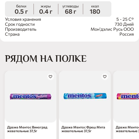
белки
жиры
углеводы
ккал
0.5 г
0.4 г
68 г
180
Условия хранения
5 - 25 С°
Срок годности
730 Дней
Производитель
Мон'дэлис Русь ООО
Страна
Россия
РЯДОМ НА ПОЛКЕ
Драже Ментос Виноград
Драже Ментос Фреш Мята
Драже Менто
жевательные 37,5г
жевательные 37,5г
жевательные 3