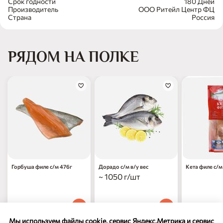
Срок годности
180 Дней
Производитель
ООО Ритейл Центр ФЦ
Страна
Россия
РЯДОМ НА ПОЛКЕ
Горбуша филе с/м 476г
Дорадо с/м в/у вес
Кета филе с/м
~ 1050 г/шт
669
₽
1 299
₽
899
₽
90
90
90
1 шт
за 1 кг
1 шт
Мы используем файлы cookie, сервис Яндекс.Метрика и сервис