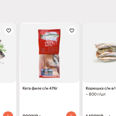
Кета филе с/м 476г
Корюшка с/м в/
~ 800 г/шт
90
90