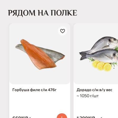
РЯДОМ НА ПОЛКЕ
Горбуша филе с/м 476г
Дорадо с/м в/у вес
~ 1050 г/шт
90
90