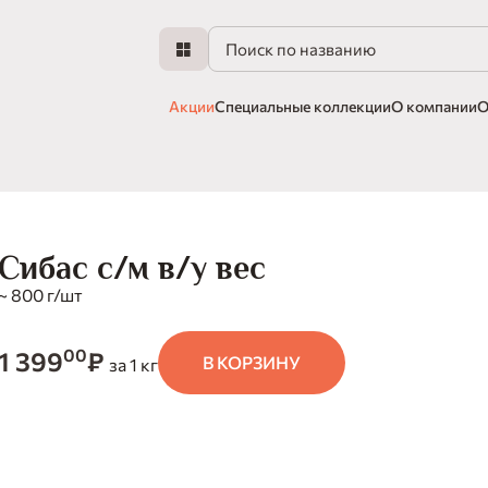
Акции
Специальные коллекции
О компании
О
Сибас с/м в/у вес
~ 800 г/шт
00
1 399
₽
В КОРЗИНУ
за 1 кг