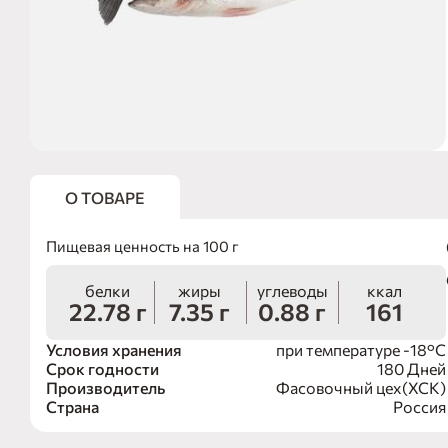
О ТОВАРЕ
Пищевая ценность на 100 г
белки
жиры
углеводы
ккал
22.78 г
7.35 г
0.88 г
161
Условия хранения
при температуре -18°С
Срок годности
180 Дней
Производитель
Фасовочный цех(ХСК)
Страна
Россия