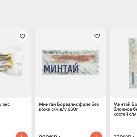
у вес
Минтай Бореалис филе без
Минтай Бо
кожи с/м в/у 650г
блочное б
костей с/м
90
00