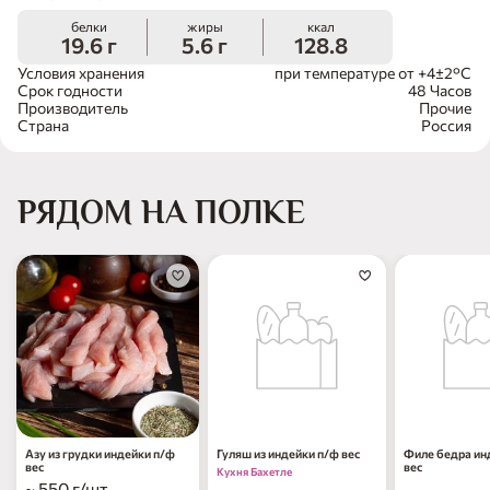
белки
жиры
ккал
19.6 г
5.6 г
128.8
Условия хранения
при температуре от +4±2°С
Срок годности
48 Часов
Производитель
Прочие
Страна
Россия
РЯДОМ НА ПОЛКЕ
Азу из грудки индейки п/ф
Гуляш из индейки п/ф вес
Филе бедра ин
вес
вес
Кухня Бахетле
~ 550 г/шт