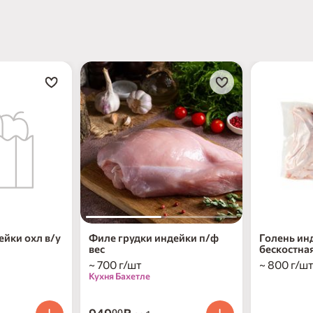
нет в на
ейки охл в/у
Филе грудки индейки п/ф
Голень ин
вес
бескостная
~ 700 г/шт
~ 800 г/ш
Кухня Бахетле
00