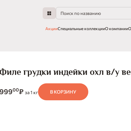
Акции
Специальные коллекции
О компании
О
Филе грудки индейки охл в/у ве
00
999
₽
В КОРЗИНУ
за 1 кг