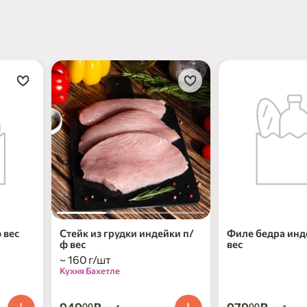
 вес
Стейк из грудки индейки п/
Филе бедра инд
ф вес
вес
~ 160 г/шт
Кухня Бахетле
00
00