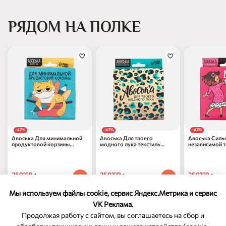
РЯДОМ НА ПОЛКЕ
-47%
-47%
-47%
Авоська Для минимальной
Авоська Для твоего
Авоська Силь
продуктовой корзины
модного лука текстиль
независимой т
текстиль 11x14x4см 4628721
11x14x4см 4628722
11x14x4см 46
259
₽
259
₽
259
₽
90
90
90
1 шт
1 шт
1 шт
489
₽
по 31.12.2026
489
₽
по 31.12.2026
489
₽
по 31.12
90
90
90
Мы используем файлы cookie, сервис Яндекс.Метрика и сервис
VK Реклама.
Продолжая работу с сайтом, вы соглашаетесь на сбор и