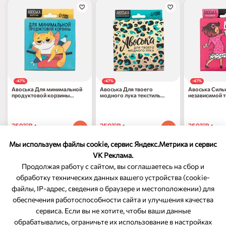
-47%
-47%
-47%
Авоська Для минимальной
Авоська Для твоего
Авоська Силь
продуктовой корзины
модного лука текстиль
независимой т
текстиль 11x14x4см 4628721
11x14x4см 4628722
11x14x4см 46
259
₽
259
₽
259
₽
90
90
90
1 шт
1 шт
1 шт
489
₽
по 31.12.2026
489
₽
по 31.12.2026
489
₽
по 31.12
90
90
90
Мы используем файлы cookie, сервис Яндекс.Метрика и сервис
VK Реклама.
Продолжая работу с сайтом, вы соглашаетесь на сбор и
обработку технических данных вашего устройства (cookie-
файлы, IP-адрес, сведения о браузере и местоположении) для
ОБРАТНАЯ СВЯЗЬ
обеспечения работоспособности сайта и улучшения качества
сервиса. Если вы не хотите, чтобы ваши данные
8-800-350-46-10
обрабатывались, ограничьте их использование в настройках