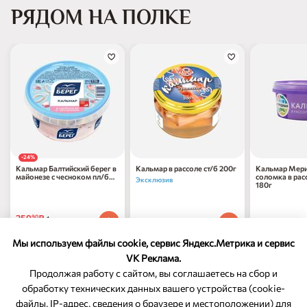
РЯДОМ НА ПОЛКЕ
-24%
Кальмар Балтийский берег в
Кальмар в рассоле ст/б 200г
Кальмар Мер
майонезе с чесноком пл/б
соломка в рас
Эксклюзив
210г
180г
259
₽
90
1 шт
399
₽
349
₽
90
00
1 шт
1 шт
339
₽
по 31.08.2026
90
Мы используем файлы cookie, сервис Яндекс.Метрика и сервис
VK Реклама.
Продолжая работу с сайтом, вы соглашаетесь на сбор и
обработку технических данных вашего устройства (cookie-
файлы, IP-адрес, сведения о браузере и местоположении) для