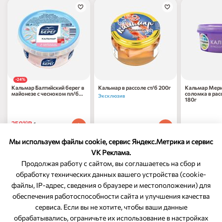
-24%
Кальмар Балтийский берег в
Кальмар в рассоле ст/б 200г
Кальмар Мер
майонезе с чесноком пл/б
соломка в рас
Эксклюзив
210г
180г
259
₽
90
1 шт
399
₽
349
₽
90
00
1 шт
1 шт
339
₽
по 31.08.2026
90
Мы используем файлы cookie, сервис Яндекс.Метрика и сервис
VK Реклама.
Продолжая работу с сайтом, вы соглашаетесь на сбор и
обработку технических данных вашего устройства (cookie-
файлы, IP-адрес, сведения о браузере и местоположении) для
ОБРАТНАЯ СВЯЗЬ
обеспечения работоспособности сайта и улучшения качества
сервиса. Если вы не хотите, чтобы ваши данные
8-800-350-46-10
обрабатывались, ограничьте их использование в настройках