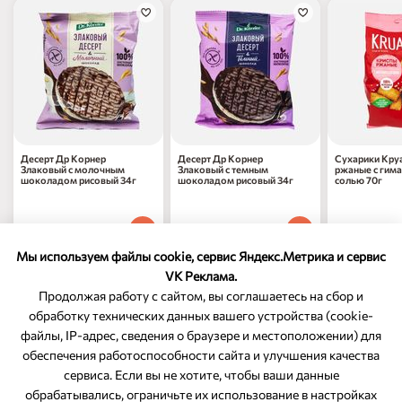
Десерт Др Корнер
Десерт Др Корнер
Сухарики Кру
Злаковый с молочным
Злаковый с темным
ржаные с гим
шоколадом рисовый 34г
шоколадом рисовый 34г
солью 70г
119
₽
119
₽
157
₽
80
80
70
1 шт
1 шт
1 шт
Мы используем файлы cookie, сервис Яндекс.Метрика и сервис
VK Реклама.
Продолжая работу с сайтом, вы соглашаетесь на сбор и
обработку технических данных вашего устройства (cookie-
файлы, IP-адрес, сведения о браузере и местоположении) для
ОБРАТНАЯ СВЯЗЬ
обеспечения работоспособности сайта и улучшения качества
сервиса. Если вы не хотите, чтобы ваши данные
8-800-350-46-10
обрабатывались, ограничьте их использование в настройках