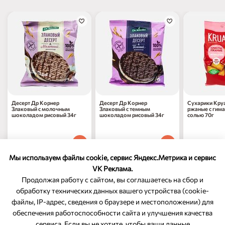
Десерт Др Корнер
Десерт Др Корнер
Сухарики Кру
Злаковый с молочным
Злаковый с темным
ржаные с гим
шоколадом рисовый 34г
шоколадом рисовый 34г
солью 70г
119
₽
119
₽
157
₽
80
80
70
1 шт
1 шт
1 шт
Мы используем файлы cookie, сервис Яндекс.Метрика и сервис
VK Реклама.
Продолжая работу с сайтом, вы соглашаетесь на сбор и
обработку технических данных вашего устройства (cookie-
файлы, IP-адрес, сведения о браузере и местоположении) для
ОБРАТНАЯ СВЯЗЬ
обеспечения работоспособности сайта и улучшения качества
сервиса. Если вы не хотите, чтобы ваши данные