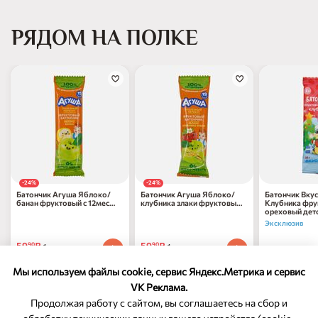
РЯДОМ НА ПОЛКЕ
-24%
-24%
Батончик Агуша Яблоко/
Батончик Агуша Яблоко/
Батончик Вку
банан фруктовый с 12мес
клубника злаки фруктовый
Клубника фру
15г
с 12мес 15г
ореховый детс
Эксклюзив
59
₽
59
₽
90
90
1 шт
1 шт
68
₽
90
1 шт
78
₽
по 31.08.2026
78
₽
по 31.08.2026
90
90
Мы используем файлы cookie, сервис Яндекс.Метрика и сервис
VK Реклама.
Продолжая работу с сайтом, вы соглашаетесь на сбор и