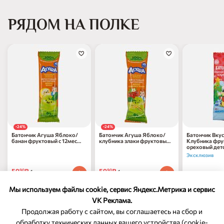
РЯДОМ НА ПОЛКЕ
-24%
-24%
Батончик Агуша Яблоко/
Батончик Агуша Яблоко/
Батончик Вку
банан фруктовый с 12мес
клубника злаки фруктовый
Клубника фру
15г
с 12мес 15г
ореховый детс
Эксклюзив
59
₽
59
₽
90
90
1 шт
1 шт
68
₽
90
1 шт
78
₽
по 31.08.2026
78
₽
по 31.08.2026
90
90
Мы используем файлы cookie, сервис Яндекс.Метрика и сервис
VK Реклама.
Продолжая работу с сайтом, вы соглашаетесь на сбор и
обработку технических данных вашего устройства (cookie-