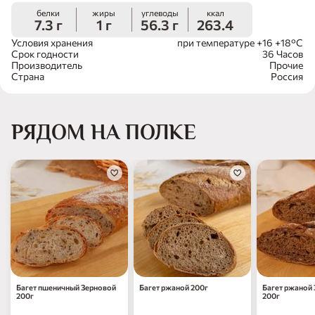
белки
жиры
углеводы
ккал
7.3 г
1 г
56.3 г
263.4
Условия хранения
при температуре +16 +18°С
Срок годности
36 Часов
Производитель
Прочие
Страна
Россия
РЯДОМ НА ПОЛКЕ
Багет пшеничный Зерновой
Багет ржаной 200г
Багет ржаной
200г
200г