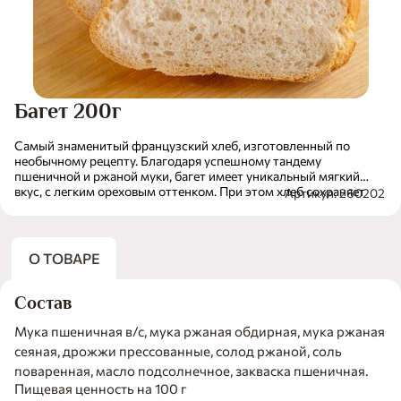
Багет 200г
Самый знаменитый французский хлеб, изготовленный по
необычному рецепту. Благодаря успешному тандему
пшеничной и ржаной муки, багет имеет уникальный мягкий
вкус, с легким ореховым оттенком. При этом хлеб сохраняет
Артикул: 260202
характерную хрустящую корочку как в оригинальном варианте.
О ТОВАРЕ
Состав
Мука пшеничная в/с, мука ржаная обдирная, мука ржаная
сеяная, дрожжи прессованные, солод ржаной, соль
поваренная, масло подсолнечное, закваска пшеничная.
Пищевая ценность на 100 г