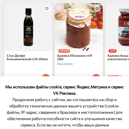
+15% ЯР
-33%
Cоус Делфи
Аджика Абхазская ст/б
Аджика Амца 
бальзамический ст/б 250мл
250г
классическая 
Эксклюзив
239
₽
90
1 шт
677
₽
289
₽
70
00
1 шт
1 шт
357
₽
по 31.0
90
Мы используем файлы cookie, сервис Яндекс.Метрика и сервис
VK Реклама.
Продолжая работу с сайтом, вы соглашаетесь на сбор и
обработку технических данных вашего устройства (cookie-
файлы, IP-адрес, сведения о браузере и местоположении) для
ОБРАТНАЯ СВЯЗЬ
обеспечения работоспособности сайта и улучшения качества
сервиса. Если вы не хотите, чтобы ваши данные
8-800-350-46-10