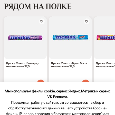
РЯДОМ НА ПОЛКЕ
Драже Ментос Виноград
Драже Ментос Фреш Мята
Драже Менто
жевательные 37,5г
жевательные 37,5г
жевательные 3
97
₽
97
₽
97
₽
70
70
70
1 шт
1 шт
1 шт
Мы используем файлы cookie, сервис Яндекс.Метрика и сервис
VK Реклама.
Продолжая работу с сайтом, вы соглашаетесь на сбор и
обработку технических данных вашего устройства (cookie-
файлы, IP-адрес, сведения о браузере и местоположении) для