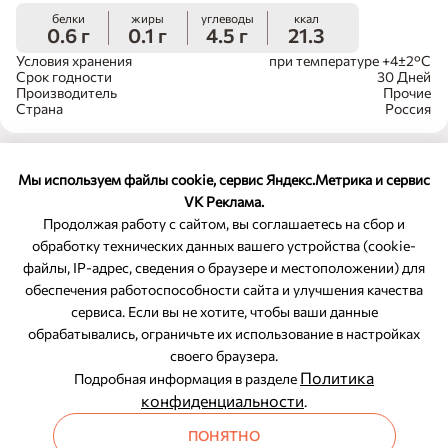
белки
жиры
углеводы
ккал
0.6 г
0.1 г
4.5 г
21.3
Условия хранения
при температуре +4±2°С
Срок годности
30 Дней
Производитель
Прочие
Страна
Россия
Мы используем файлы cookie, сервис Яндекс.Метрика и сервис
VK Реклама.
Продолжая работу с сайтом, вы соглашаетесь на сбор и
обработку технических данных вашего устройства (cookie-
файлы, IP-адрес, сведения о браузере и местоположении) для
ОБРАТНАЯ СВЯЗЬ
обеспечения работоспособности сайта и улучшения качества
сервиса. Если вы не хотите, чтобы ваши данные
8-800-350-46-10
обрабатывались, ограничьте их использование в настройках
Служба поддержки
своего браузера.
Политика
Подробная информация в разделе
конфиденциальности
.
ПОНЯТНО