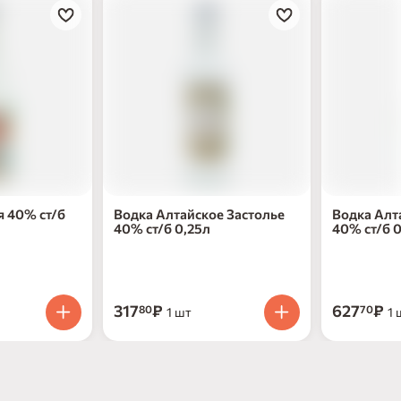
я 40% ст/б
Водка Алтайское Застолье
Водка Алтайское Застолье
40% ст/б 0,25л
40% ст/б 0
317
₽
627
₽
80
70
1 шт
1 