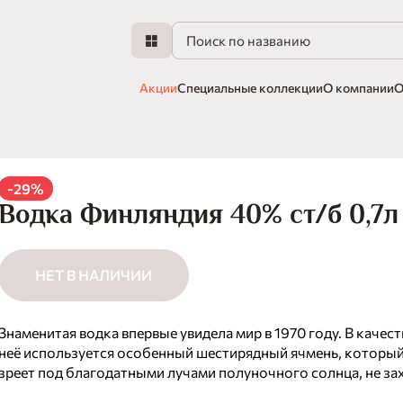
Акции
Специальные коллекции
О компании
О
-29%
Водка Финляндия 40% ст/б 0,7л
НЕТ В НАЛИЧИИ
Знаменитая водка впервые увидела мир в 1970 году. В качест
неё используется особенный шестирядный ячмень, который
зреет под благодатными лучами полуночного солнца, не за
горизонт в течение нескольких месяцев. Вкус Потрясающе 