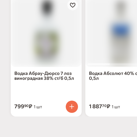
Водка Абрау-Дюрсо 7 лоз
Водка Абсолют 40% с
виноградная 38% ст/б 0,5л
0,5л
799
₽
1 887
₽
90
70
1 шт
1 шт