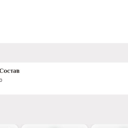
и свежий вкус с лёгкими нюансами фруктов и спелого ячмен
Очень мягкий, с еле уловимыми нотками свежеиспеченного 
Идеально чистый, прозрачный. Сочетания Водка подается 
Прекрасно сочетается с блюдами традиционной русской и 
кухни: блинами с икрой, рыбными и мясными солянками, ух
по-домашнему, запечённой дичью и мясом домашней птицы
фаршированной фруктами и овощами. В качестве закусок 
маринованные грибы, соленья и овощи гриль.
Состав
0