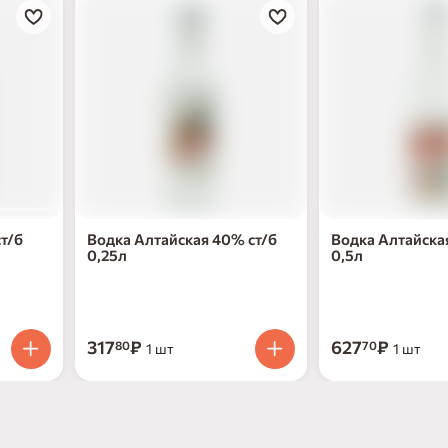
т/б
Водка Алтайская 40% ст/б
Водка Алтайска
0,25л
0,5л
317
₽
627
₽
80
70
1 шт
1 шт