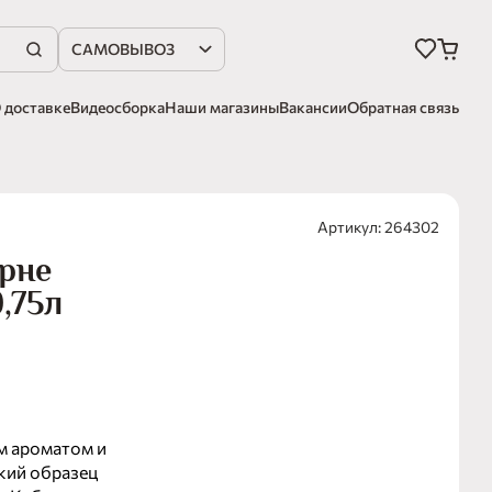
САМОВЫВОЗ
 доставке
Видеосборка
Наши магазины
Вакансии
Обратная связь
Артикул: 264302
ерне
,75л
м ароматом и
кий образец