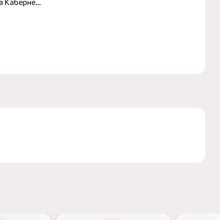
а Каберне
ем с нотками
инируют ноты
рубиновый.
бекю, стейку,