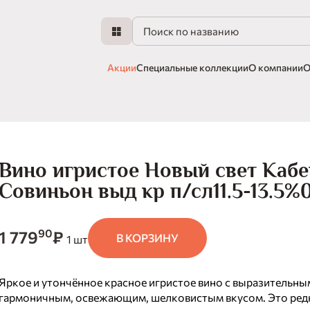
Акции
Специальные коллекции
О компании
О
Вино игристое Новый свет Каб
Совиньон выд кр п/сл11.5-13.5%0
90
1 779
₽
В КОРЗИНУ
1 шт
Яркое и утончённое красное игристое вино с выразительны
гармоничным, освежающим, шелковистым вкусом. Это ред