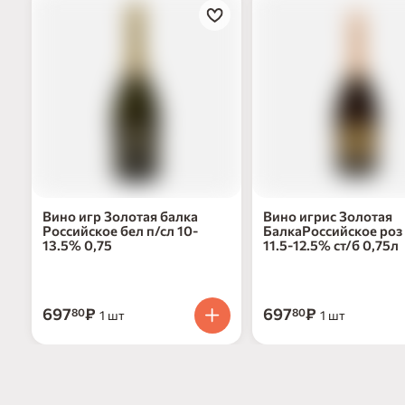
Вино игр Золотая балка
Вино игрис Золотая
Российское бел п/сл 10-
БалкаРоссийское роз 
13.5% 0,75
11.5-12.5% ст/б 0,75л
697
₽
697
₽
80
80
1 шт
1 шт