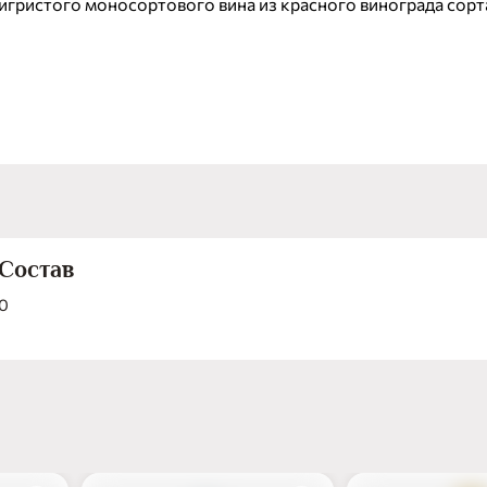
игристого моносортового вина из красного винограда сорт
овиньон. Вкус Насыщенный, плотный, свежий, сбалансированный, с
яркими тонами чёрной смородины и бархатным послевкуси
сушёного чернослива. Аромат В гармоничном аромате дом
чёрной смородины, граната, вишни и малины. Цвет Тёмно-
Сочетания Рекомендуется подавать к мясным закускам, бар
антрекоту с кровью, сырам.
Состав
0