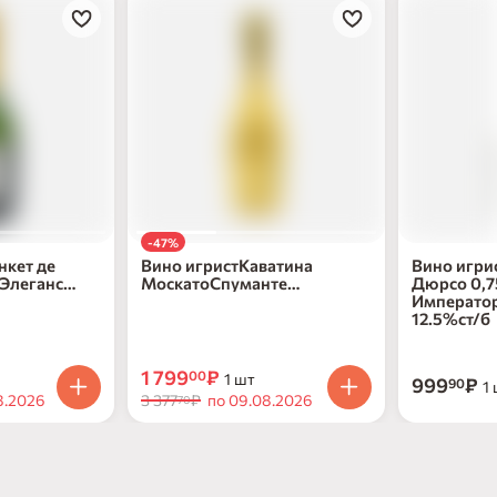
-47%
нкет де
Вино игристКаватина
Вино игри
Элеганс
МоскатоСпуманте
Дюрсо 0,7
2.5%ст/
ПремиумГолд бел сл7.5-
Императорс
9.5%ст/б0,75л
12.5%ст/б
1 799
₽
00
1 шт
999
₽
90
1
8.2026
3 377
₽
по 09.08.2026
70