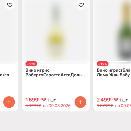
-50%
-36%
Вино игрис
Вино игристБла
п/сл
РобертоСароттоАстиДольч
Лиму Жан Бабу 
е ДОКГ бел сл 5-6.5% ст/б
выд бел п/сл8-1
0,75л
б0,75
1 699
₽
2 499
₽
00
00
1 шт
1 шт
3 377
₽
по 09.08.2026
3 879
₽
по 09.0
70
70