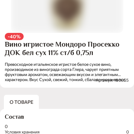
-40%
Вино игристое Мондоро Просекко
ДОК бел сух 11% ст/б 0,75л
Превосходное итальянское игристое белое сухое вино,
производимое из винограда сорта Глера, чарует приятным
фруктовым ароматом, освежающим вкусом и элегантным
характером. Вкус Сухой, свежий, тонкий, сбалансированным с
Артикул: 180855
яркими фруктовыми тонами и освежающим послевкусием.
Аромат Приятный аромат вина раскрывается фруктовыми
нотами яблока, груши и манго, дополненными изящными
цветочными и травяными нюансами. Цвет Светло-соломенный.
О ТОВАРЕ
Сочетания Вино отлично в качестве аперитива. Также
великолепно сочетается с морепродуктами, рыбой, свежими
овощами и десертами.
Состав
0
Условия хранения
0