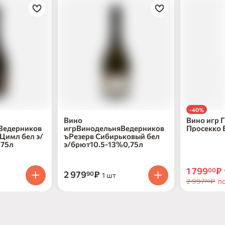
-40%
Вино
Вино игр 
Ведерников
игрВинодельняВедерников
Просекко 
 Цимл бел э/
ъРезерв Сибирьковый бел
11% ст/б 0
,75л
э/брют10.5-13%0,75л
1 799
₽
00
2 979
₽
90
1 шт
2 997
₽
по
70