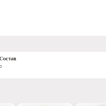
любителям сухих и очень сухих игристых вин как достойная
альтернатива французскому шампанскому. Вкус Мягкий, освежающий с
приятным, устойчивым послевкусием. Аромат Лёгкий арома
зелёного яблока. Цвет Благородный платиновый. Сочетани
является прекрасным аперитивом, будет хорошо сочетаться
закусками, фруктами, икрой, неприторными десертами.
Состав
0