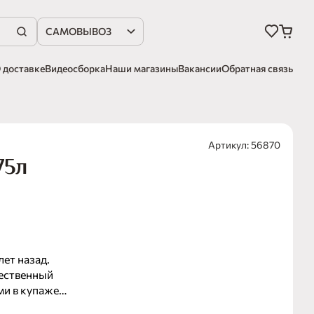
САМОВЫВОЗ
 доставке
Видеосборка
Наши магазины
Вакансии
Обратная связь
Артикул: 56870
75л
ет назад.
ественный
ми в купаже
екомендуется