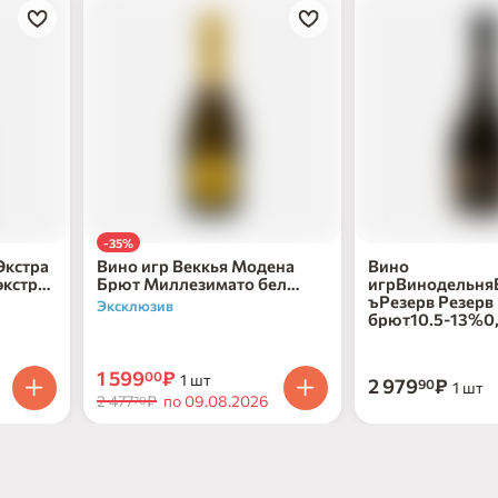
-35%
Экстра
Вино игр Веккья Модена
Вино
экстра
Брют Миллезимато бел
игрВинодельня
брют 11% ст/б 0,75л
ъРезерв Резерв
Эксклюзив
брют10.5-13%0
1 599
₽
00
1 шт
2 979
₽
90
1 шт
2 477
₽
по 09.08.2026
70