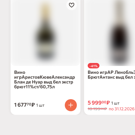
-41%
Вино
Вино игрАР Ленобль
игрАристовКювеАлександр
БрютАнтанс выд бел 
Блан де Нуар выд бел экстр
брют 12.5% ст/б 0,75
брют11%ст/б0,75л
5 999
₽
00
1 шт
1 677
₽
70
1 шт
10 199
₽
по 31.12.2026
90