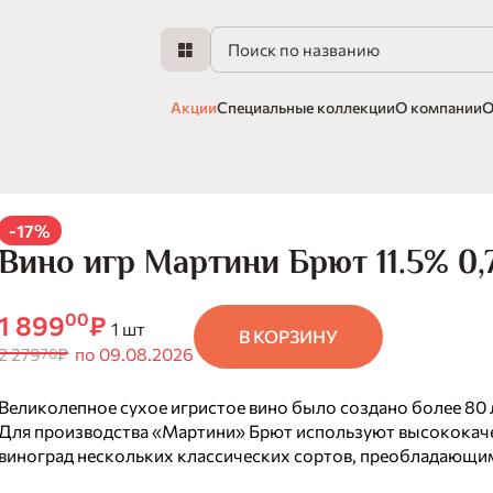
Акции
Специальные коллекции
О компании
О
-17%
Вино игр Мартини Брют 11.5% 0,
00
1 899
₽
1 шт
В КОРЗИНУ
2 279
₽
по 09.08.2026
70
Великолепное сухое игристое вино было создано более 80 л
Для производства «Мартини» Брют используют высококач
виноград нескольких классических сортов, преобладающи
являются благородные итальянские Глера и Пино Бьянко. Р