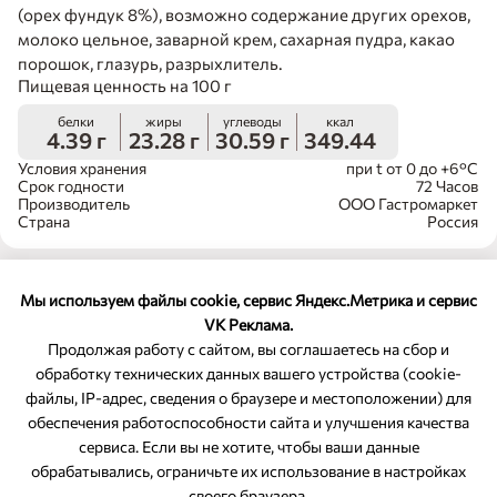
(орех фундук 8%), возможно содержание других орехов,
молоко цельное, заварной крем, сахарная пудра, какао
порошок, глазурь, разрыхлитель.
Пищевая ценность на 100 г
белки
жиры
углеводы
ккал
4.39 г
23.28 г
30.59 г
349.44
Условия хранения
при t от 0 до +6°С
Срок годности
72 Часов
Производитель
ООО Гастромаркет
Страна
Россия
Мы используем файлы cookie, сервис Яндекс.Метрика и сервис
VK Реклама.
Продолжая работу с сайтом, вы соглашаетесь на сбор и
обработку технических данных вашего устройства (cookie-
файлы, IP-адрес, сведения о браузере и местоположении) для
ОБРАТНАЯ СВЯЗЬ
обеспечения работоспособности сайта и улучшения качества
сервиса. Если вы не хотите, чтобы ваши данные
8-800-350-46-10
обрабатывались, ограничьте их использование в настройках
Служба поддержки
своего браузера.