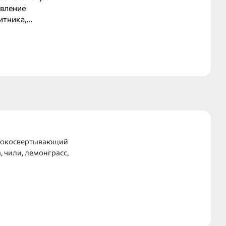
авление
итника,
 используют
олокосвертывающий
 чили, лемонграсс,