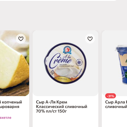
-31%
й копченый
Сыр А-Ля Крем
Сыр Арла 
Сыроварня
Классический сливочный
сливочный
70% пл/ст 150г
ахетле