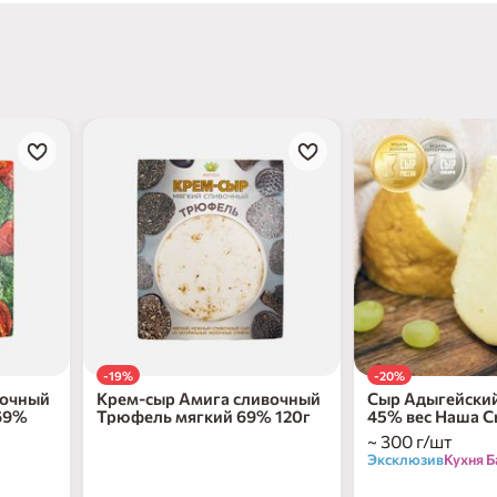
-19%
-20%
вочный
Крем-сыр Амига сливочный
Сыр Адыгейски
 69%
Трюфель мягкий 69% 120г
45% вес Наша 
~ 300 г/шт
Эксклюзив
Кухня Б