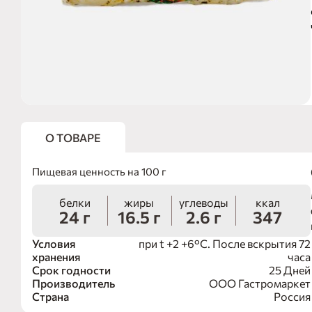
О ТОВАРЕ
Пищевая ценность на 100 г
белки
жиры
углеводы
ккал
24 г
16.5 г
2.6 г
347
Условия
при t +2 +6°С. После вскрытия 72
хранения
часа
Срок годности
25 Дней
Производитель
ООО Гастромаркет
Страна
Россия