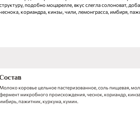
структуру, подобно моцарелле, вкус слегла солоноват, доб
чеснока, кориандра, кинзы, чили, лемонграсса, имбиря, паж
куркумы и кумина делают его пикантным и ароматным. Сыр
для обжаривания с двух сторон до золотистой корочки.
Состав
Молоко коровье цельное пастеризованное, соль пищевая, м
фермент микробного происхождения, чеснок, кориандр, кинза,
имбирь, пажитник, куркума, кумин.