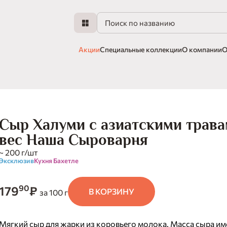
Акции
Специальные коллекции
О компании
О
Сыр Халуми с азиатскими трав
вес Наша Сыроварня
~ 200 г/шт
Эксклюзив
Кухня Бахетле
90
179
₽
В КОРЗИНУ
за 100 г
Мягкий сыр для жарки из коровьего молока. Масса сыра им