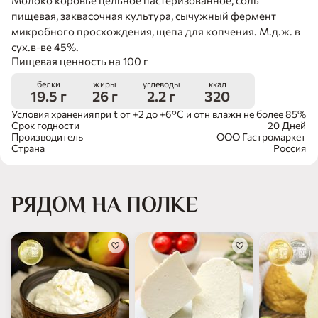
пищевая, заквасочная культура, сычужный фермент
микробного просхождения, щепа для копчения. М.д.ж. в
сух.в-ве 45%.
Пищевая ценность на 100 г
белки
жиры
углеводы
ккал
19.5 г
26 г
2.2 г
320
Условия хранения
при t от +2 до +6°С и отн влажн не более 85%
Срок годности
20 Дней
Производитель
ООО Гастромаркет
Страна
Россия
РЯДОМ НА ПОЛКЕ