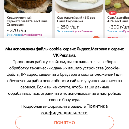
-20%
Крем cливочный
Сыр Адыгейский 45% вес
Сыр Адыгейск
Страчателла 60% вес Наша
Наша Сыроварня
45% вес Наша
Сыроварня
~ 250 г/шт
~ 300 г/ш
~ 370 г/шт
Эксклюзив
Кухня Бахетле
Эксклюзив
Кух
Эксклюзив
Кухня Бахетле
131
₽
90
за 100 
154
₽
90
за 100 г
194
₽
90
за 100 г
164
₽
по 31.0
00
Мы используем файлы cookie, сервис Яндекс.Метрика и сервис
VK Реклама.
Продолжая работу с сайтом, вы соглашаетесь на сбор и
обработку технических данных вашего устройства (cookie-
файлы, IP-адрес, сведения о браузере и местоположении) для
ОБРАТНАЯ СВЯЗЬ
обеспечения работоспособности сайта и улучшения качества
сервиса. Если вы не хотите, чтобы ваши данные
8-800-350-46-10
обрабатывались, ограничьте их использование в настройках
Служба поддержки
своего браузера.
Политика
Подробная информация в разделе
конфиденциальности
.
ПОНЯТНО