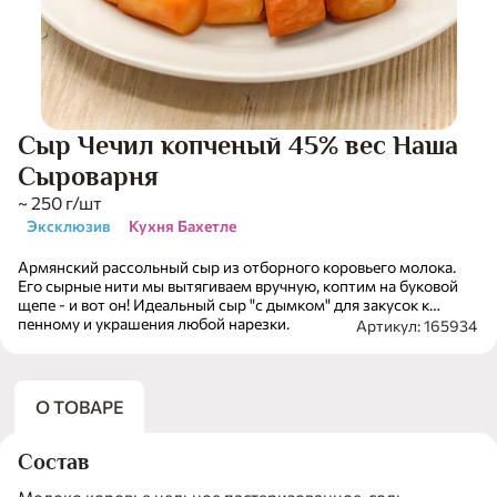
Сыр Чечил копченый 45% вес Наша
Сыроварня
~ 250 г/шт
Эксклюзив
Кухня Бахетле
Армянский рассольный сыр из отборного коровьего молока.
Его сырные нити мы вытягиваем вручную, коптим на буковой
щепе - и вот он! Идеальный сыр "с дымком" для закусок к
пенному и украшения любой нарезки.
Артикул: 165934
О ТОВАРЕ
Состав
Молоко коровье цельное пастеризованное, соль