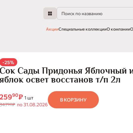
Акции
Специальные коллекции
О компании
О
-25%
Сок Сады Придонья Яблочный и
яблок освет восстанов т/п 2л
90
259
₽
1 шт
В КОРЗИНУ
347
₽
по 31.08.2026
90