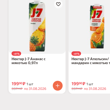
-41%
-41%
Нектар J-7 Ананас с
Нектар J-7 Апельсин/
мякотью 0,97л
мандарин с мякотью 
0,97л
199
₽
199
₽
90
90
1 шт
1 шт
337
₽
по 31.08.2026
337
₽
по 31.08.2026
90
90