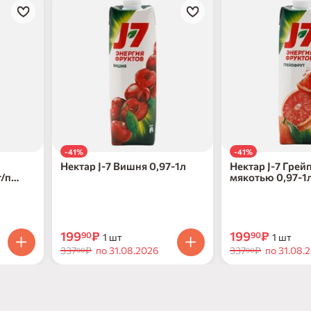
-41%
-41%
Нектар J-7 Вишня 0,97-1л
Нектар J-7 Грей
т/п
мякотью 0,97-1
199
₽
199
₽
90
90
1 шт
1 шт
337
₽
по 31.08.2026
337
₽
по 31.08.
90
90