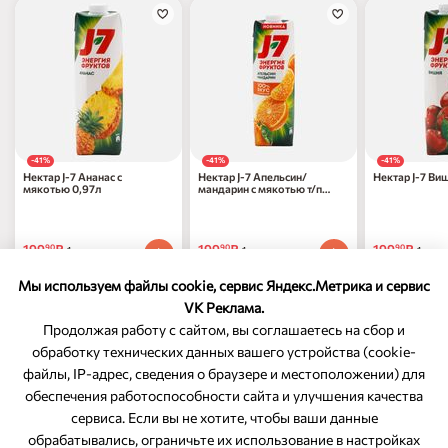
-41%
-41%
-41%
Нектар J-7 Ананас с
Нектар J-7 Апельсин/
Нектар J-7 Ви
мякотью 0,97л
мандарин с мякотью т/п
0,97л
199
₽
199
₽
199
₽
90
90
90
1 шт
1 шт
1 шт
337
₽
по 31.08.2026
337
₽
по 31.08.2026
337
₽
по 31.0
90
90
90
Мы используем файлы cookie, сервис Яндекс.Метрика и сервис
VK Реклама.
Продолжая работу с сайтом, вы соглашаетесь на сбор и
обработку технических данных вашего устройства (cookie-
файлы, IP-адрес, сведения о браузере и местоположении) для
ОБРАТНАЯ СВЯЗЬ
обеспечения работоспособности сайта и улучшения качества
сервиса. Если вы не хотите, чтобы ваши данные
8-800-350-46-10
обрабатывались, ограничьте их использование в настройках