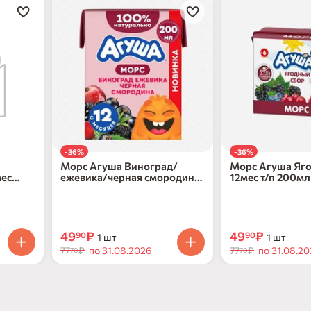
-36%
-36%
Морс Агуша Виноград/
Морс Агуша Яго
мес
ежевика/черная смородина
12мес т/п 200мл
с 12мес т/п 200мл
49
₽
49
₽
90
90
1 шт
1 шт
77
₽
по 31.08.2026
77
₽
по 31.08.2
70
70