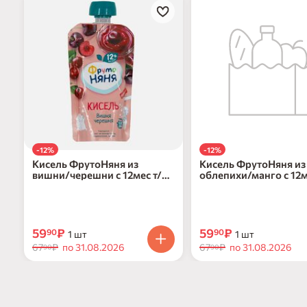
-12%
-12%
Кисель ФрутоНяня из
Кисель ФрутоНяня из
вишни/черешни с 12мес т/п
облепихи/манго с 12
130г
дой/пак 130г
59
₽
59
₽
90
90
1 шт
1 шт
67
₽
по 31.08.2026
67
₽
по 31.08.2026
90
90