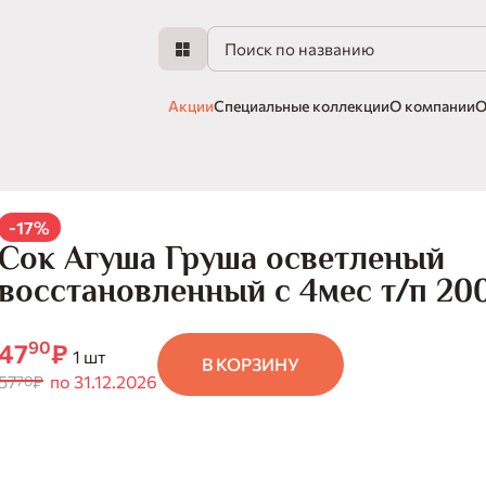
Акции
Специальные коллекции
О компании
О
-17%
Сок Агуша Груша осветленый
восстановленный с 4мес т/п 20
90
47
₽
1 шт
В КОРЗИНУ
57
₽
по 31.12.2026
70