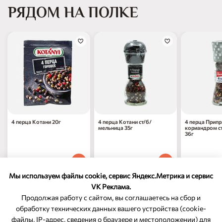
РЯДОМ НА ПОЛКЕ
4 перца Котани 20г
4 перца Котани ст/б/
4 перца Припр
мельница 35г
кориандром с
36г
147
₽
439
₽
237
₽
90
90
70
1 шт
1 шт
1 шт
Мы используем файлы cookie, сервис Яндекс.Метрика и сервис
VK Реклама.
Продолжая работу с сайтом, вы соглашаетесь на сбор и
обработку технических данных вашего устройства (cookie-
файлы, IP-адрес, сведения о браузере и местоположении) для