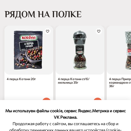
РЯДОМ НА ПОЛКЕ
4 перца Котани 20г
4 перца Котани ст/б/
4 перца Припр
мельница 35г
кориандром с
36г
147
₽
439
₽
237
₽
90
90
70
1 шт
1 шт
1 шт
Мы используем файлы cookie, сервис Яндекс.Метрика и сервис
VK Реклама.
Продолжая работу с сайтом, вы соглашаетесь на сбор и
обработку технических данных вашего устройства (cookie-