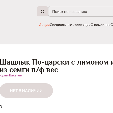
Акции
Специальные коллекции
О компании
О
Шашлык По-царски с лимоном 
из семги п/ф вес
Кухня Бахетле
НЕТ В НАЛИЧИИ
0