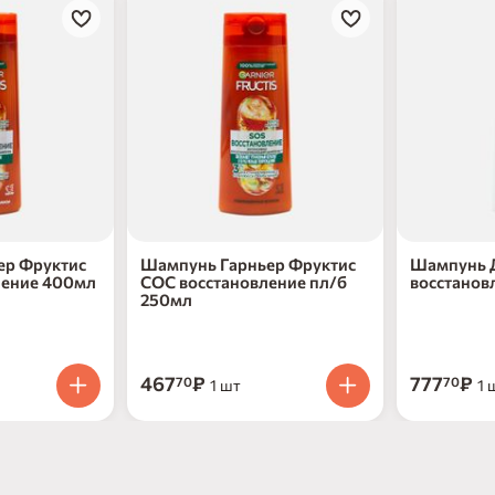
ер Фруктис
Шампунь Гарньер Фруктис
Шампунь 
ление 400мл
СОС восстановление пл/б
восстанов
250мл
467
₽
777
₽
70
70
1 шт
1 