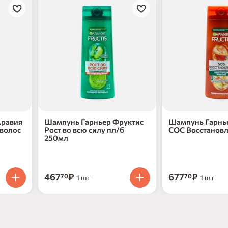
Аравия
Шампунь Гарньер Фруктис
Шампунь Гарнь
 волос
Рост во всю силу пл/б
СОС Восстанов
250мл
467
₽
677
₽
70
70
1 шт
1 шт