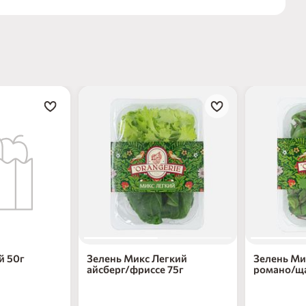
й 50г
Зелень Микс Легкий
Зелень Ми
айсберг/фриссе 75г
романо/ща