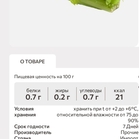
О ТОВАРЕ
Пищевая ценность на 100 г
белки
жиры
углеводы
ккал
0.7 г
0.2 г
0.7 г
21
Условия
хранить при t от +2 до +6°С,
хранения
относительной влажности от 75 до
90%
Срок годности
7 Дней
Производитель
Прочие
Страна
Импорт