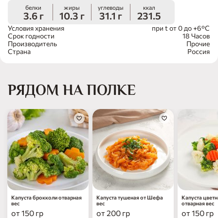
белки
жиры
углеводы
ккал
3.6 г
10.3 г
31.1 г
231.5
Условия хранения
при t от 0 до +6°С
Срок годности
18 Часов
Производитель
Прочие
Страна
Россия
РЯДОМ НА ПОЛКЕ
Капуста брокколи отварная
Капуста тушеная от Шефа
Капуста цвет
вес
вес
отварная вес
от 150 гр
от 200 гр
от 150 гр