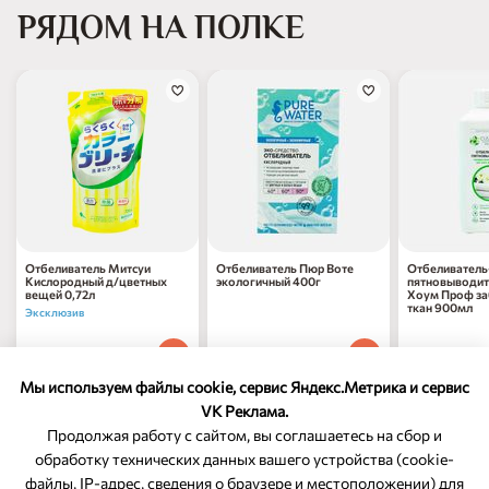
РЯДОМ НА ПОЛКЕ
Отбеливатель Митсуи
Отбеливатель Пюр Воте
Отбеливатель
Кислородный д/цветных
экологичный 400г
пятновыводит
вещей 0,72л
Хоум Проф за
ткан 900мл
Эксклюзив
398
₽
447
₽
417
₽
70
70
90
1 шт
1 шт
1 шт
Мы используем файлы cookie, сервис Яндекс.Метрика и сервис
VK Реклама.
Продолжая работу с сайтом, вы соглашаетесь на сбор и
обработку технических данных вашего устройства (cookie-
файлы, IP-адрес, сведения о браузере и местоположении) для