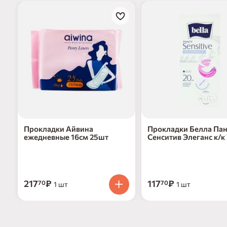
Прокладки Айвина
Прокладки Белла Па
ежедневные 16см 25шт
Сенситив Элеганс к/к
217
₽
117
₽
70
70
1 шт
1 шт