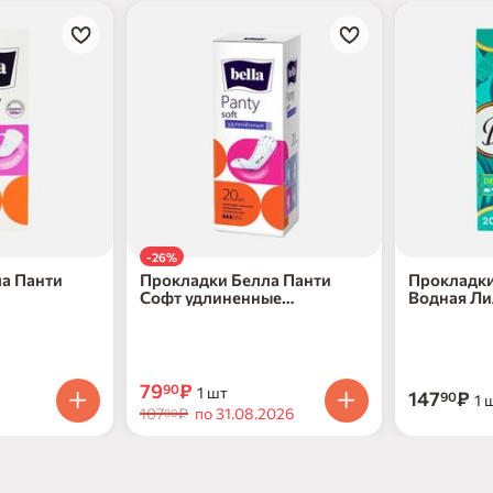
-26%
а Панти
Прокладки Белла Панти
Прокладки
Софт удлиненные
Водная Ли
ежедневные 20шт
79
₽
90
1 шт
147
₽
90
1 
107
₽
по 31.08.2026
90