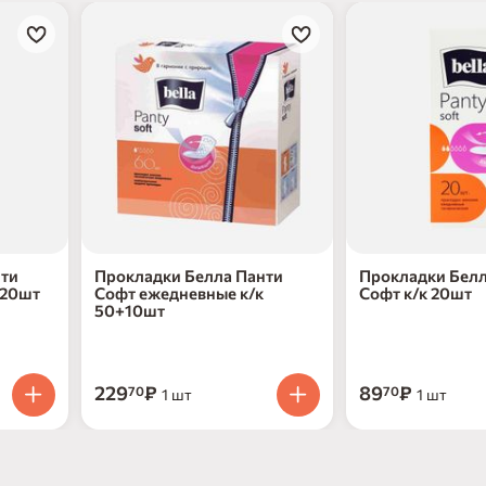
нти
Прокладки Белла Панти
Прокладки Белл
 20шт
Софт ежедневные к/к
Софт к/к 20шт
50+10шт
229
₽
89
₽
70
70
1 шт
1 шт