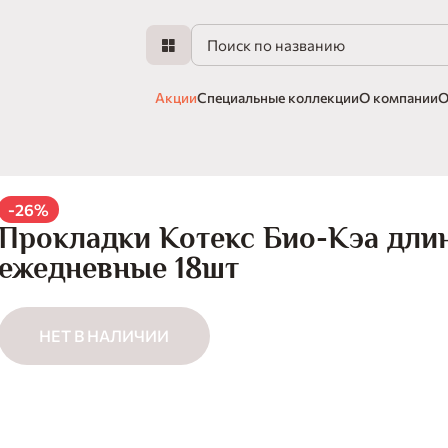
Акции
Специальные коллекции
О компании
О
-26%
Прокладки Котекс Био-Кэа дли
ежедневные 18шт
НЕТ В НАЛИЧИИ