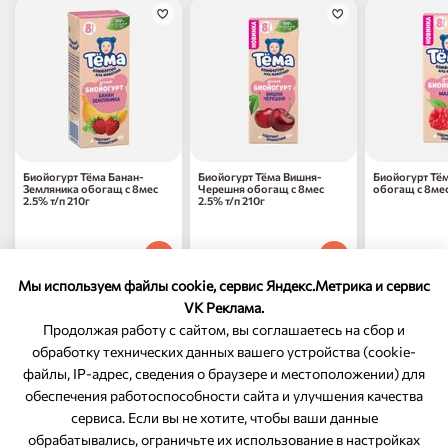
Биойогурт Тёма Банан-
Биойогурт Тёма Вишня-
Биойогурт Тё
Земляника обогащ с 8мес
Черешня обогащ с 8мес
обогащ с 8мес
2.5% т/п 210г
2.5% т/п 210г
67
₽
67
₽
67
₽
70
70
70
1 шт
1 шт
1 шт
Мы используем файлы cookie, сервис Яндекс.Метрика и сервис
VK Реклама.
Продолжая работу с сайтом, вы соглашаетесь на сбор и
обработку технических данных вашего устройства (cookie-
файлы, IP-адрес, сведения о браузере и местоположении) для
ОБРАТНАЯ СВЯЗЬ
обеспечения работоспособности сайта и улучшения качества
сервиса. Если вы не хотите, чтобы ваши данные
8-800-350-46-10
обрабатывались, ограничьте их использование в настройках