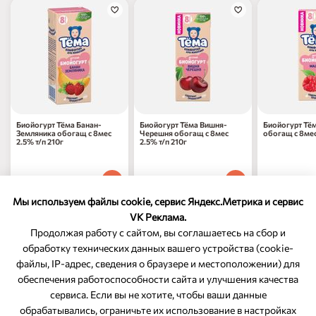
Биойогурт Тёма Банан-
Биойогурт Тёма Вишня-
Биойогурт Тё
Земляника обогащ с 8мес
Черешня обогащ с 8мес
обогащ с 8мес
2.5% т/п 210г
2.5% т/п 210г
67
₽
67
₽
67
₽
70
70
70
1 шт
1 шт
1 шт
Мы используем файлы cookie, сервис Яндекс.Метрика и сервис
VK Реклама.
Продолжая работу с сайтом, вы соглашаетесь на сбор и
обработку технических данных вашего устройства (cookie-
файлы, IP-адрес, сведения о браузере и местоположении) для
ОБРАТНАЯ СВЯЗЬ
обеспечения работоспособности сайта и улучшения качества
сервиса. Если вы не хотите, чтобы ваши данные
8-800-350-46-10
обрабатывались, ограничьте их использование в настройках