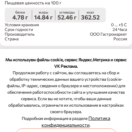
Пищевая ценность на 100 г
белки
жиры
углеводы
ккал
4.78 г
14.84 г
52.46 г
362.52
Условия хранения
0 … +5 С
Срок годности
24 Часа
Производитель
ООО Гастромаркет
Страна
Россия
Мы используем файлы cookie, сервис Яндекс.Метрика и сервис
VK Реклама.
Продолжая работу с сайтом, вы соглашаетесь на сбор и
обработку технических данных вашего устройства (cookie-
файлы, IP-адрес, сведения о браузере и местоположении) для
ОБРАТНАЯ СВЯЗЬ
обеспечения работоспособности сайта и улучшения качества
сервиса. Если вы не хотите, чтобы ваши данные
8-800-350-46-10
обрабатывались, ограничьте их использование в настройках
Служба поддержки
своего браузера.
Политика
Подробная информация в разделе
конфиденциальности
.