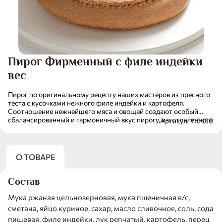
Пирог Фирменный с филе индейки
вес
Пирог по оригинальному рецепту наших мастеров из пресного
теста с кусочками нежного филе индейки и картофеля.
Соотношение нежнейшего мяса и овощей создают особый
сбалансированный и гармоничный вкус пирогу, изготовленного
Артикул: 110436
из цельнозерновой ржаной муки. Попробуйте этот сочный,
сытный и полезный пирог с нашим травяным сбором «Яро-
солнце».
О ТОВАРЕ
Состав
Мука ржаная цельнозерновая, мука пшеничная в/с,
сметана, яйцо куриное, сахар, масло сливочное, соль, сода
пищевая, филе индейки, лук репчатый, картофель, перец