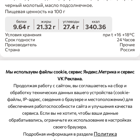
черный молотый, масло подсолнечное.
Пищевая ценность на 100 г
белки
жиры
углеводы
ккал
9.64 г
21.32 г
27.4 г
340.36
Условия хранения
при t +16 +18°C
Срок годности
24 Часов
Производитель
Прочие
Страна
Россия
Мы используем файлы cookie, сервис Яндекс.Метрика и сервис
VK Реклама.
Продолжая работу с сайтом, вы соглашаетесь на сбор и
обработку технических данных вашего устройства (cookie-
файлы, IP-адрес, сведения о браузере и местоположении) для
ОБРАТНАЯ СВЯЗЬ
обеспечения работоспособности сайта и улучшения качества
сервиса. Если вы не хотите, чтобы ваши данные
8-800-350-46-10
обрабатывались, ограничьте их использование в настройках
Служба поддержки
своего браузера.
Политика
Подробная информация в разделе