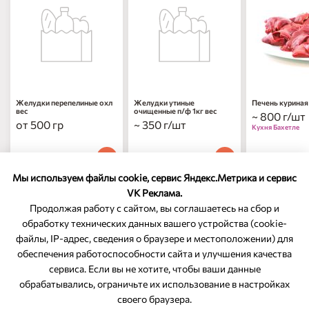
Желудки перепелиные охл
Желудки утиные
Печень куриная
вес
очищенные п/ф 1кг вес
~ 800 г/шт
от 500 гр
~ 350 г/шт
Кухня Бахетле
799
₽
529
₽
369
₽
00
00
00
за 1 кг
за 1 кг
за 1 кг
Мы используем файлы cookie, сервис Яндекс.Метрика и сервис
VK Реклама.
Продолжая работу с сайтом, вы соглашаетесь на сбор и
обработку технических данных вашего устройства (cookie-
файлы, IP-адрес, сведения о браузере и местоположении) для
ОБРАТНАЯ СВЯЗЬ
обеспечения работоспособности сайта и улучшения качества
сервиса. Если вы не хотите, чтобы ваши данные
8-800-350-46-10
обрабатывались, ограничьте их использование в настройках
Служба поддержки
своего браузера.