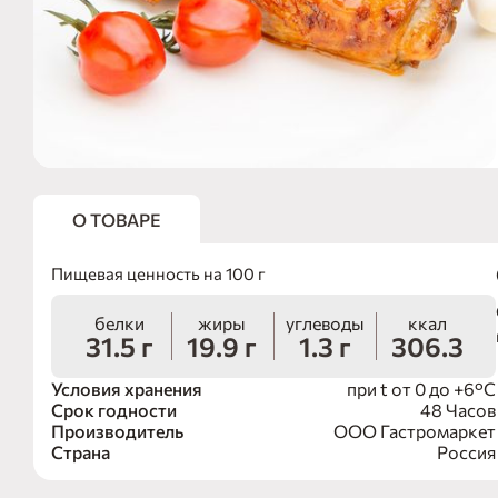
О ТОВАРЕ
Пищевая ценность на 100 г
белки
жиры
углеводы
ккал
31.5 г
19.9 г
1.3 г
306.3
Условия хранения
при t от 0 до +6°С
Срок годности
48 Часов
Производитель
ООО Гастромаркет
Страна
Россия