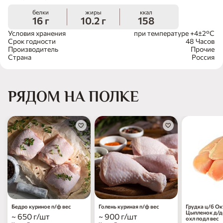
белки
жиры
ккал
16 г
10.2 г
158
Условия хранения
при температуре +4±2°С
Срок годности
48 Часов
Производитель
Прочие
Страна
Россия
РЯДОМ НА ПОЛКЕ
Бедро куриное п/ф вес
Голень куриная п/ф вес
Грудка ц/б О
Цыпленок д/д
~ 650 г/шт
~ 900 г/шт
охл подл вес