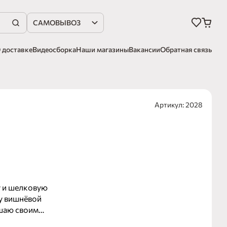
САМОВЫВОЗ
 доставке
Видеосборка
Наши магазины
Вакансии
Обратная связь
Артикул: 2028
у и шелковую
ву вишнёвой
ушаю своим
 которым ты