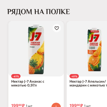
РЯДОМ НА ПОЛКЕ
-41%
-41%
Нектар J-7 Ананас с
Нектар J-7 Апельсин/
мякотью 0,97л
мандарин с мякотью 
0,97л
199
₽
199
₽
90
90
1 шт
1 шт