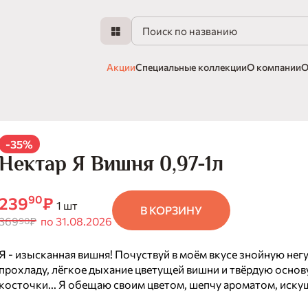
Акции
Специальные коллекции
О компании
О
-35%
Нектар Я Вишня 0,97-1л
90
239
₽
1 шт
В КОРЗИНУ
369
₽
по 31.08.2026
90
Я - изысканная вишня! Почуствуй в моём вкусе знойную нег
прохладу, лёгкое дыхание цветущей вишни и твёрдую осно
косточки... Я обещаю своим цветом, шепчу ароматом, иск
вкусом... Изысканная вишня... Пурпурное искушение, перед