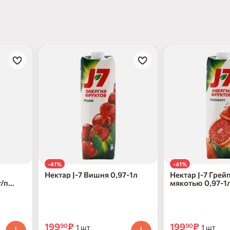
-41%
-41%
Нектар J-7 Вишня 0,97-1л
Нектар J-7 Грей
т/п
мякотью 0,97-1
199
₽
199
₽
90
90
1 шт
1 шт