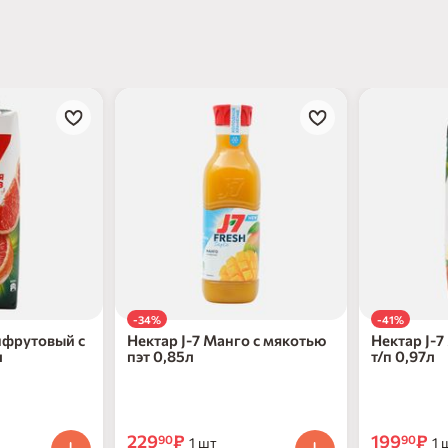
-34%
-41%
пфрутовый с
Нектар J-7 Манго с мякотью
Нектар J-7
л
пэт 0,85л
т/п 0,97л
229
₽
199
₽
90
90
1 шт
1 