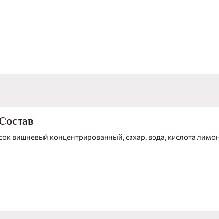
не сможешь устоять.
Состав
сок вишневый концентрированный, сахар, вода, кислота лимон