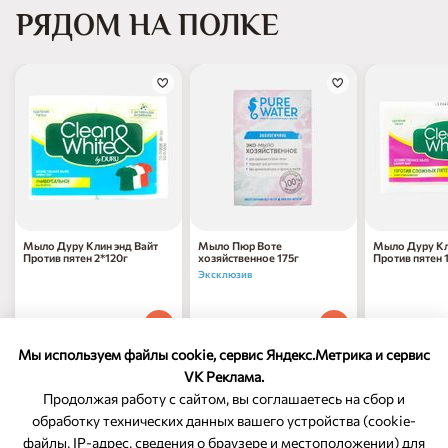
РЯДОМ НА ПОЛКЕ
нет в на
Мыло Дуру Клин энд Вайт
Мыло Пюр Воте
Мыло Дуру Кл
Против пятен 2*120г
хозяйственное 175г
Против пятен 
Эксклюзив
187
₽
259
₽
90
80
1 шт
1 шт
Мы используем файлы cookie, сервис Яндекс.Метрика и сервис
VK Реклама.
Продолжая работу с сайтом, вы соглашаетесь на сбор и
обработку технических данных вашего устройства (cookie-
файлы, IP-адрес, сведения о браузере и местоположении) для