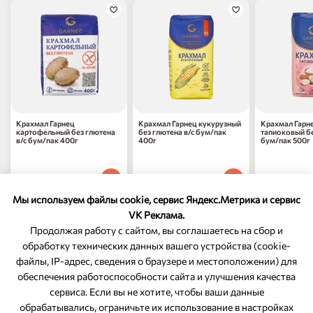
Крахмал Гарнец
Крахмал Гарнец кукурузный
Крахмал Гарн
картофельный без глютена
без глютена в/с бум/пак
тапиоковый б
в/с бум/пак 400г
400г
бум/пак 500г
209
₽
187
₽
389
₽
70
70
70
1 шт
1 шт
1 шт
Мы используем файлы cookie, сервис Яндекс.Метрика и сервис
VK Реклама.
Продолжая работу с сайтом, вы соглашаетесь на сбор и
обработку технических данных вашего устройства (cookie-
файлы, IP-адрес, сведения о браузере и местоположении) для
ОБРАТНАЯ СВЯЗЬ
обеспечения работоспособности сайта и улучшения качества
сервиса. Если вы не хотите, чтобы ваши данные
8-800-350-46-10
обрабатывались, ограничьте их использование в настройках