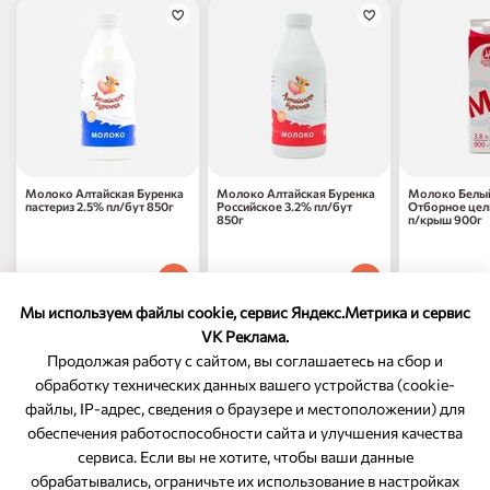
Молоко Алтайская Буренка
Молоко Алтайская Буренка
Молоко Белы
пастериз 2.5% пл/бут 850г
Российское 3.2% пл/бут
Отборное цель
850г
п/крыш 900г
127
₽
137
₽
147
₽
90
70
80
1 шт
1 шт
1 шт
Мы используем файлы cookie, сервис Яндекс.Метрика и сервис
VK Реклама.
Продолжая работу с сайтом, вы соглашаетесь на сбор и
обработку технических данных вашего устройства (cookie-
файлы, IP-адрес, сведения о браузере и местоположении) для
ОБРАТНАЯ СВЯЗЬ
обеспечения работоспособности сайта и улучшения качества
сервиса. Если вы не хотите, чтобы ваши данные
8-800-350-46-10
обрабатывались, ограничьте их использование в настройках