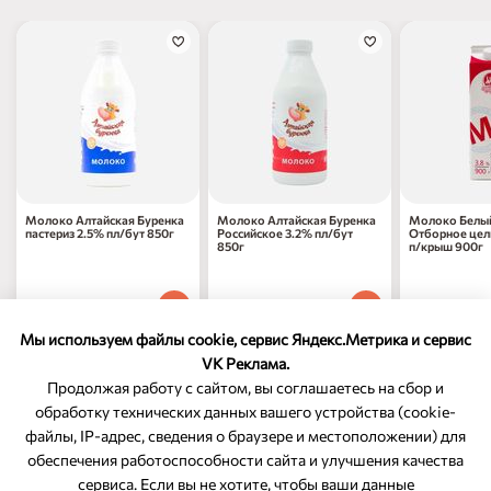
Молоко Алтайская Буренка
Молоко Алтайская Буренка
Молоко Белы
пастериз 2.5% пл/бут 850г
Российское 3.2% пл/бут
Отборное цель
850г
п/крыш 900г
127
₽
137
₽
147
₽
90
70
80
1 шт
1 шт
1 шт
Мы используем файлы cookie, сервис Яндекс.Метрика и сервис
VK Реклама.
Продолжая работу с сайтом, вы соглашаетесь на сбор и
обработку технических данных вашего устройства (cookie-
файлы, IP-адрес, сведения о браузере и местоположении) для
ОБРАТНАЯ СВЯЗЬ
обеспечения работоспособности сайта и улучшения качества
сервиса. Если вы не хотите, чтобы ваши данные
8-800-350-46-10