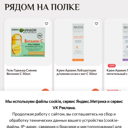
РЯДОМ НА ПОЛКЕ
-29%
Гель Гарньер Сияние
Крем Аравия Лабораторис
Крем Аравия 
Витамин C 50мл
д/сияния кожи с вит С 50мл
питательный с
50мл
269
₽
90
1 шт
977
₽
468
₽
70
70
1 шт
1 шт
377
₽
по 31.08
70
Мы используем файлы cookie, сервис Яндекс.Метрика и сервис
VK Реклама.
Продолжая работу с сайтом, вы соглашаетесь на сбор и
обработку технических данных вашего устройства (cookie-
файлы, IP-адрес, сведения о браузере и местоположении) для